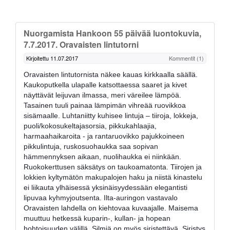
Nuorgamista Hankoon 55 päivää luontokuvia,
7.7.2017. Oravaisten lintutorni
Kirjoitettu 11.07.2017
Kommentit (1)
Oravaisten lintutornista näkee kauas kirkkaalla säällä.
Kaukoputkella ulapalle katsottaessa saaret ja kivet
näyttävät leijuvan ilmassa, meri väreilee lämpöä.
Tasainen tuuli painaa lämpimän vihreää ruovikkoa
sisämaalle. Luhtaniitty kuhisee lintuja – tiiroja, lokkeja,
puoli/kokosukeltajasorsia, pikkukahlaajia,
harmaahaikaroita - ja rantaruovikko pajukkoineen
pikkulintuja, ruskosuohaukka saa sopivan
hämmennyksen aikaan, nuolihaukka ei niinkään.
Ruokokerttusen säksätys on taukoamatonta. Tiirojen ja
lokkien kyltymätön makupalojen haku ja niistä kinastelu
ei liikauta ylhäisessä yksinäisyydessään elegantisti
lipuvaa kyhmyjoutsenta. Ilta-auringon vastavalo
Oravaisten lahdella on kiehtovaa kuvaajalle. Maisema
muuttuu hetkessä kuparin-, kullan- ja hopean
hohtoisuuden välillä. Silmiä on myös siristettävä. Siristys