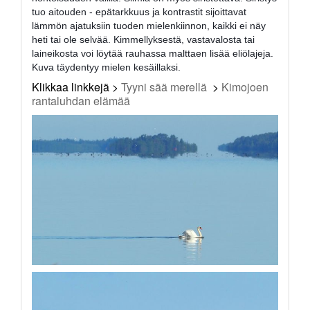
tuo aitouden - epätarkkuus ja kontrastit sijoittavat
lämmön ajatuksiin tuoden mielenkiinnon, kaikki ei näy
heti tai ole selvää. Kimmellyksestä, vastavalosta tai
laineikosta voi löytää rauhassa malttaen lisää eliölajeja.
Kuva täydentyy mielen kesäillaksi.
Klikkaa linkkejä >
Tyyni sää merellä
>
Kimojoen
rantaluhdan elämää